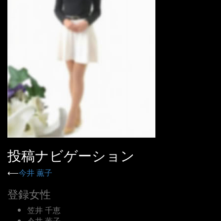
投稿ナビゲーション
⟵
今井 薫子
登録女性
笠井 千恵
今井 薫子