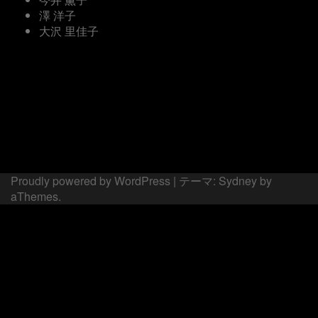
澤 洋子
大沢 里佳子
Proudly powered by WordPress
|
テーマ:
Sydney
by
aThemes.